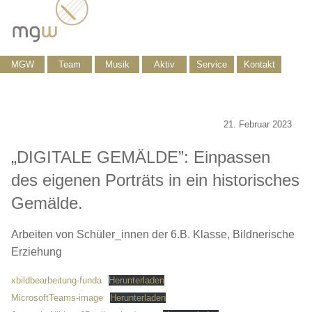
MGW
Team
Musik
Aktiv
Service
Kontakt
21. Februar 2023
„DIGITALE GEMÄLDE”: Einpassen
des eigenen Porträts in ein historisches
Gemälde.
Arbeiten von Schüler_innen der 6.B. Klasse, Bildnerische
Erziehung
xbildbearbeitung-funda
Herunterladen
MicrosoftTeams-image
Herunterladen