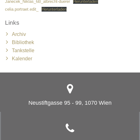
Janecek_Niklas_6B_albrecht-duerer
Herunterladen
celia.portraet.edit_
Herunterladen
Links
Archiv
Bibliothek
Tankstelle
Kalender
Neustiftgasse 95 - 99, 1070 Wien