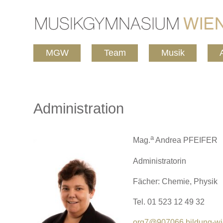
MGW
Team
Musik
Administration
a
Mag.
Andrea PFEIFER
Administratorin
Fächer: Chemie, Physik
Tel. 01 523 12 49 32
org7@907066.bildung-wie