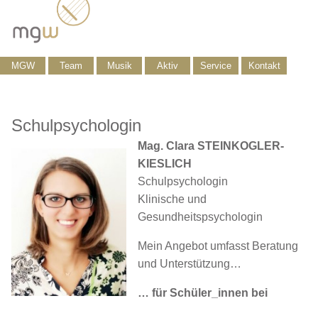
MGW
Team
Musik
Aktiv
Service
Kontakt
Schulpsychologin
Mag. Clara STEINKOGLER-
KIESLICH
Schulpsychologin
Klinische und
Gesundheitspsychologin
Mein Angebot umfasst Beratung
und Unterstützung…
… für Schüler_innen bei