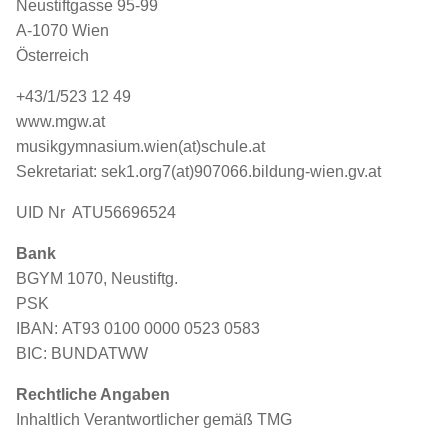
Neustiftgasse 95-99
A-1070 Wien
Österreich
+43/1/523 12 49
www.mgw.at
musikgymnasium.wien(at)schule.at
Sekretariat: sek1.org7(at)907066.bildung-wien.gv.at
UID Nr ATU56696524
Bank
BGYM 1070, Neustiftg.
PSK
IBAN: AT93 0100 0000 0523 0583
BIC: BUNDATWW
Rechtliche Angaben
Inhaltlich Verantwortlicher gemäß TMG